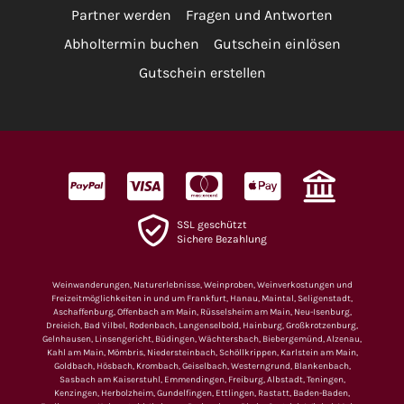
Partner werden
Fragen und Antworten
Abholtermin buchen
Gutschein einlösen
Gutschein erstellen
SSL geschützt
Sichere Bezahlung
Weinwanderungen, Naturerlebnisse, Weinproben, Weinverkostungen und
Freizeitmöglichkeiten in und um Frankfurt, Hanau, Maintal, Seligenstadt,
Aschaffenburg, Offenbach am Main, Rüsselsheim am Main, Neu-Isenburg,
Dreieich, Bad Vilbel, Rodenbach, Langenselbold, Hainburg, Großkrotzenburg,
Gelnhausen, Linsengericht, Büdingen, Wächtersbach, Biebergemünd, Alzenau,
Kahl am Main, Mömbris, Niedersteinbach, Schöllkrippen, Karlstein am Main,
Goldbach, Hösbach, Krombach, Geiselbach, Westerngrund, Blankenbach,
Sasbach am Kaiserstuhl, Emmendingen, Freiburg, Albstadt, Teningen,
Kenzingen, Herbolzheim, Gundelfingen, Ettlingen, Rastatt, Baden-Baden,