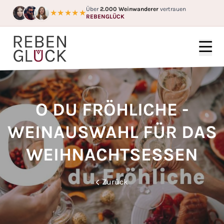
Über
2.000 Weinwanderer
vertrauen
★★★★★
REBENGLÜCK
HOME
WEINGÜTER
O DU FRÖHLICHE -
FÜR WEN?
WEINAUSWAHL FÜR DAS
FAQ
WEIHNACHTSESSEN
GUTSCHEIN
Zurück
BLOG
ÜBER UNS