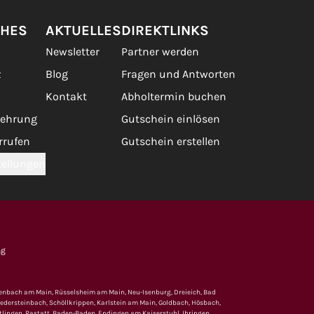
CHES
AKTUELLES
DIREKTLINKS
Newsletter
Partner werden
z
Blog
Fragen und Antworten
Kontakt
Abholtermin buchen
lehrung
Gutschein einlösen
rrufen
Gutschein erstellen
tellungen
ng
fenbach am Main, Rüsselsheim am Main, Neu-Isenburg, Dreieich, Bad
edersteinbach, Schöllkrippen, Karlstein am Main, Goldbach, Hösbach,
lingen, Rastatt, Baden-Baden, Endingen am Kaiserstuhl, Ihringen,