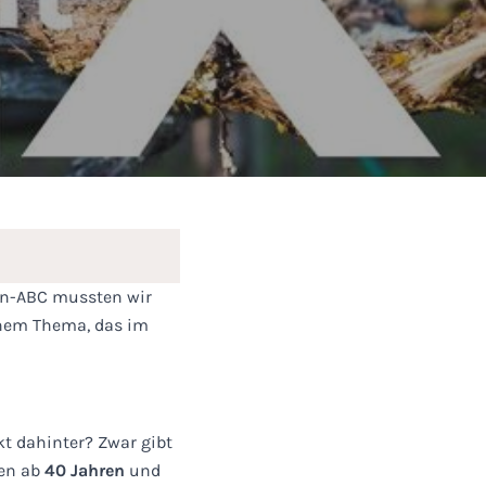
in-ABC mussten wir
inem Thema, das im
kt dahinter? Zwar gibt
ben ab
40 Jahren
und