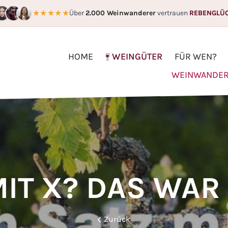
★★★★★
Über
2.000 Weinwanderer
vertrauen
REBENGLÜ
HOME
WEINGÜTER
FÜR WEN?
WEINWANDER
MIT X? DAS WAR
Zurück