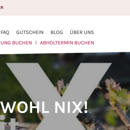
CK
FAQ
GUTSCHEIN
BLOG
ÜBER UNS
UNG BUCHEN
ABHOLTERMIN BUCHEN
|
 WOHL NIX!