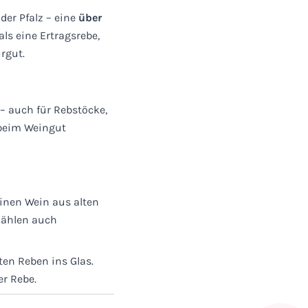
der Pfalz – eine
über
ls eine Ertragsrebe,
rgut.
 – auch für Rebstöcke,
 beim Weingut
einen Wein aus alten
rzählen auch
en Reben ins Glas.
er Rebe.