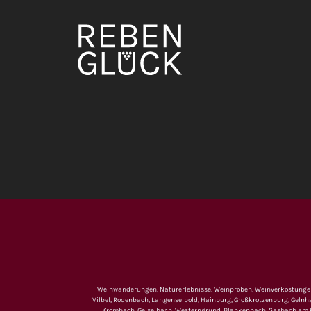
Weinwanderungen, Naturerlebnisse, Weinproben, Weinverkostungen u
Vilbel, Rodenbach, Langenselbold, Hainburg, Großkrotzenburg, Gelnh
Krombach, Geiselbach, Westerngrund, Blankenbach, Sasbach am Kai