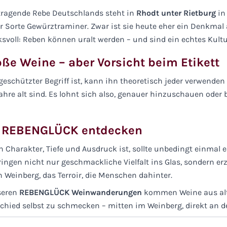
 tragende Rebe Deutschlands steht in
Rhodt unter Rietburg
in 
 Sorte Gewürztraminer. Zwar ist sie heute eher ein Denkmal a
ksvoll: Reben können uralt werden – und sind ein echtes Kultu
oße Weine – aber Vorsicht beim Etikett
 geschützter Begriff ist, kann ihn theoretisch jeder verwenden
ahre alt sind. Es lohnt sich also, genauer hinzuschauen oder
ei REBENGLÜCK entdecken
 Charakter, Tiefe und Ausdruck ist, sollte unbedingt einmal 
ringen nicht nur geschmackliche Vielfalt ins Glas, sondern e
 Weinberg, das Terroir, die Menschen dahinter.
seren
REBENGLÜCK Weinwanderungen
kommen Weine aus alt
chied selbst zu schmecken – mitten im Weinberg, direkt an d