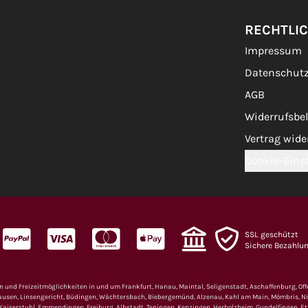
RECHTLI
Impressum
Datenschut
AGB
Widerrufsbe
Vertrag wide
Cookie-Eins
SSL geschützt
Sichere Bezahlu
nd Freizeitmöglichkeiten in und um Frankfurt, Hanau, Maintal, Seligenstadt, Aschaffenburg, Of
ausen, Linsengericht, Büdingen, Wächtersbach, Biebergemünd, Alzenau, Kahl am Main, Mömbris, Ni
serstuhl, Emmendingen, Freiburg, Albstadt, Teningen, Kenzingen, Herbolzheim, Gundelfingen, Ett