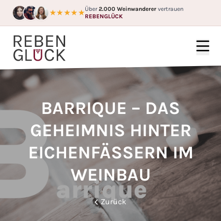
Über
2.000 Weinwanderer
vertrauen
★★★★★
REBENGLÜCK
HOME
WEINGÜTER
BARRIQUE – DAS
FÜR WEN?
GEHEIMNIS HINTER
FAQ
EICHENFÄSSERN IM
GUTSCHEIN
WEINBAU
BLOG
Zurück
ÜBER UNS