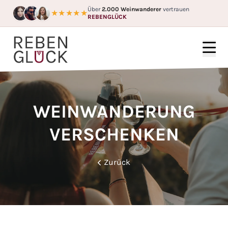
Über
2.000 Weinwanderer
vertrauen
★★★★★
REBENGLÜCK
HOME
WEINGÜTER
WEINWANDERUNG
FÜR WEN?
VERSCHENKEN
FAQ
Zurück
GUTSCHEIN
BLOG
ÜBER UNS