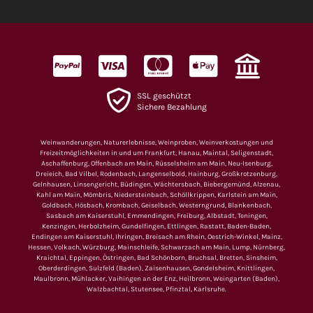
SSL geschützt
Sichere Bezahlung
Weinwanderungen, Naturerlebnisse, Weinproben, Weinverkostungen und
Freizeitmöglichkeiten in und um Frankfurt, Hanau, Maintal, Seligenstadt,
Aschaffenburg, Offenbach am Main, Rüsselsheim am Main, Neu-Isenburg,
Dreieich, Bad Vilbel, Rodenbach, Langenselbold, Hainburg, Großkrotzenburg,
Gelnhausen, Linsengericht, Büdingen, Wächtersbach, Biebergemünd, Alzenau,
Kahl am Main, Mömbris, Niedersteinbach, Schöllkrippen, Karlstein am Main,
Goldbach, Hösbach, Krombach, Geiselbach, Westerngrund, Blankenbach,
Sasbach am Kaiserstuhl, Emmendingen, Freiburg, Albstadt, Teningen,
Kenzingen, Herbolzheim, Gundelfingen, Ettlingen, Rastatt, Baden-Baden,
Endingen am Kaiserstuhl, Ihringen, Breisach am Rhein, Oestrich-Winkel, Mainz,
Hessen, Volkach, Würzburg, Mainschleife, Schwarzach am Main, Lump, Nürnberg,
Kraichtal, Eppingen, Östringen, Bad Schönborn, Bruchsal, Bretten, Sinsheim,
Oberderdingen, Sulzfeld (Baden), Zaisenhausen, Gondelsheim, Knittlingen,
Maulbronn, Mühlacker, Vaihingen an der Enz, Heilbronn, Weingarten (Baden),
Walzbachtal, Stutensee, Pfinztal, Karlsruhe.